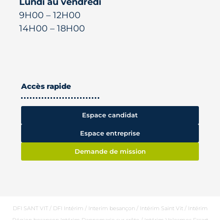
Lundi au vendredi
9H00 – 12H00
14H00 – 18H00
Accès rapide
Espace candidat
Espace entreprise
Demande de mission
DFI SANT VIT / DFI Intérim / Interim besançon / Intérim Saint Vit / Intérim
Région besançon Intérim Dannemarie sur crête / Intérim Velesmes Essart