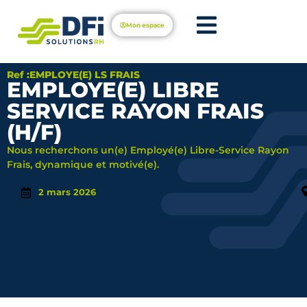
Mon espace
Ref :EMPLOYE(E) LS FRAIS
EMPLOYE(E) LIBRE
SERVICE RAYON FRAIS
(H/F)
Nous recherchons un(e) Employé(e) Libre-Service Rayon
Frais, dynamique et motivé(e).
2 mars 2026