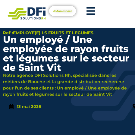
Mon espace
Ref :EMPLOYE(E) LS FRUITS ET LEGUMES
Un employé / Une
employée de rayon fruits
et légumes sur le secteur
de Saint Vit
Notre agence DFI Solutions Rh, spécialisée dans les
métiers de Bouche et la grande distribution recherche
pour l’un de ses clients : Un employé / Une employée de
rayon fruits et légumes sur le secteur de Saint Vit
13 mai 2026